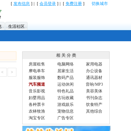
[
发布信息
] | [
会员登录
] | [
免费注册
]
切换城市
息
生活社区
相 关 分 类
房屋租售
电脑网络
家用电器
摩电单车
居家生活
办公设备
<
>
服装服饰
数码产品
通讯器材
汽车频道
运动休闲
音响/MP3
音乐影视
特色礼品
美容美体
妇婴用品
古玩收藏
书刊杂志
各种票卡
游戏娱乐
饮食特产
农林牧渔
宠物信息
其他综合
淘宝专区
广告专区