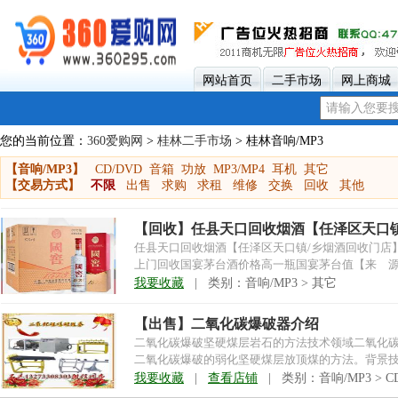
网站首页
二手市场
网上商城
您的当前位置：
360爱购网
>
桂林二手市场
> 桂林音响/MP3
【音响/MP3】
CD/DVD
音箱
功放
MP3/MP4
耳机
其它
【交易方式】
不限
出售
求购
求租
维修
交换
回收
其他
【回收】任县天口回收烟酒【任泽区天口镇
任县天口回收烟酒【任泽区天口镇/乡烟酒回收门店
上门回收国宴茅台酒价格高一瓶国宴茅台值【来 源
国...
我要收藏
| 类别：音响/MP3 > 其它
【出售】二氧化碳爆破器介绍
二氧化碳爆破坚硬煤层岩石的方法技术领域二氧化
二氧化碳爆破的弱化坚硬煤层放顶煤的方法。背景
是顶煤不能自行充...
我要收藏
|
查看店铺
| 类别：音响/MP3 > CD