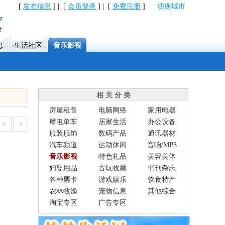
[
发布信息
] | [
会员登录
] | [
免费注册
]
切换城市
息
生活社区
音乐影视
相 关 分 类
房屋租售
电脑网络
家用电器
摩电单车
居家生活
办公设备
<
>
服装服饰
数码产品
通讯器材
汽车频道
运动休闲
音响/MP3
音乐影视
特色礼品
美容美体
妇婴用品
古玩收藏
书刊杂志
各种票卡
游戏娱乐
饮食特产
农林牧渔
宠物信息
其他综合
淘宝专区
广告专区